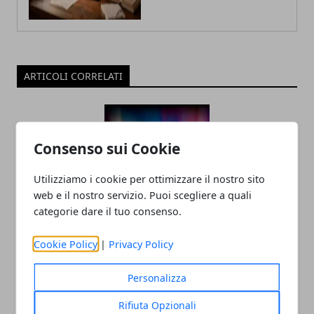
ARTICOLI CORRELATI
Consenso sui Cookie
Utilizziamo i cookie per ottimizzare il nostro sito
web e il nostro servizio. Puoi scegliere a quali
categorie dare il tuo consenso.
Tecnologia e innovazione sociale: un
Cookie Policy
|
Privacy Policy
rapporto in crescita
18/07/2025
Personalizza
Rifiuta Opzionali