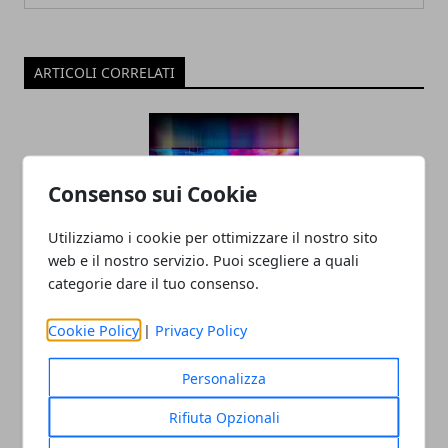
ARTICOLI CORRELATI
Consenso sui Cookie
Utilizziamo i cookie per ottimizzare il nostro sito
web e il nostro servizio. Puoi scegliere a quali
categorie dare il tuo consenso.
Tecnologia e innovazione sociale: un
rapporto in crescita
Cookie Policy
|
Privacy Policy
18/07/2025
Personalizza
Rifiuta Opzionali