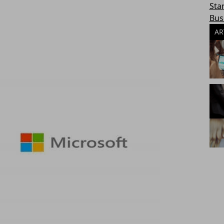
Sta
Bus
AR