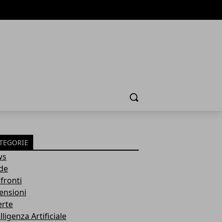
Cerca
TEGORIE
ws
de
fronti
ensioni
erte
lligenza Artificiale