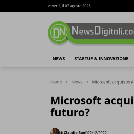
venerdì, il 07 agosto 2026
NewsDigitali.com
NEWS
STARTUP & INNOVAZIONE
Home
News
Microsoft acquisterà 
Microsoft acqui
futuro?
di
Claudio Banfi
22/12/2022