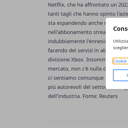
Netflix, che ha affrontato un 2022 f
tanti tagli che hanno spinto l'azie
sta espandendo anche nel mondo d
Cons
nell'abbonamento streaming senz
indubbiamente l'ennesimo punto 
Utilizzi
sceglie
facendo dei servizi in abbonament
divisione Xbox. Insomma, quella 
Cookie 
mercato, non c'è nulla di ufficia
ci sentiamo comunque di evidenzi
più autorevoli del settore con ag
dell'industria. Fonte:
Reuters