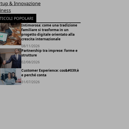
rtup & Innovazione
iness
TICOLI POPOLARI
Intimorosa: come una tradizione
familiare si trasforma in un
progetto digitale orientato alla
crescita internazionale
08/11/2026
Partnership tra imprese: forme e
strutture
02/08/2026
Customer Experience: cos&#039;è
e perché conta
31/07/2026