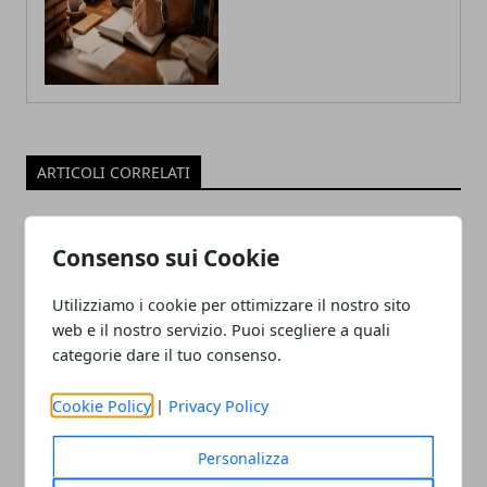
ARTICOLI CORRELATI
Consenso sui Cookie
Utilizziamo i cookie per ottimizzare il nostro sito
web e il nostro servizio. Puoi scegliere a quali
categorie dare il tuo consenso.
Cookie Policy
|
Privacy Policy
Tecnologia e innovazione sociale: un
rapporto in crescita
Personalizza
18/07/2025