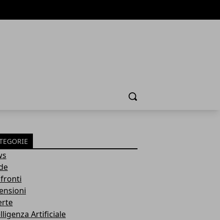
Cerca
TEGORIE
ws
de
fronti
ensioni
erte
lligenza Artificiale