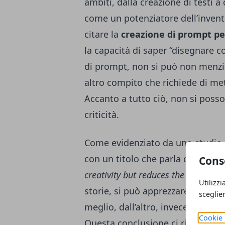
ambiti, dalla creazione di testi a
come un potenziatore dell’inven
citare la
creazione di prompt pe
la capacità di saper “disegnare c
di prompt, non si può non menzio
altro compito che richiede di met
Accanto a tutto ciò, non si poss
criticità.
Come evidenziato da uno studio sc
con un titolo che parla da solo, 
Cons
creativity but reduces the diversity
Utilizzi
storie, si può apprezzare un aume
sceglie
meglio, dall’altro, invece, una ge
Cookie 
Questa conclusione ci ricorda che l