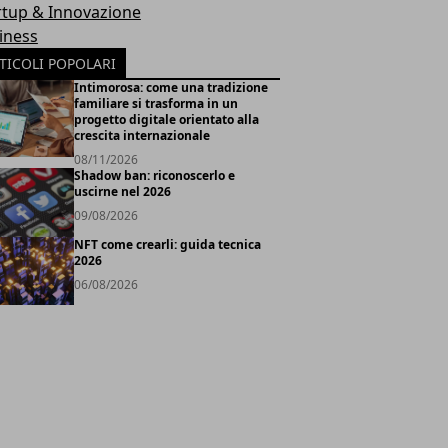
rtup & Innovazione
iness
TICOLI POPOLARI
Intimorosa: come una tradizione
familiare si trasforma in un
progetto digitale orientato alla
crescita internazionale
08/11/2026
Shadow ban: riconoscerlo e
uscirne nel 2026
09/08/2026
NFT come crearli: guida tecnica
2026
06/08/2026