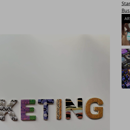
Sta
Bus
AR