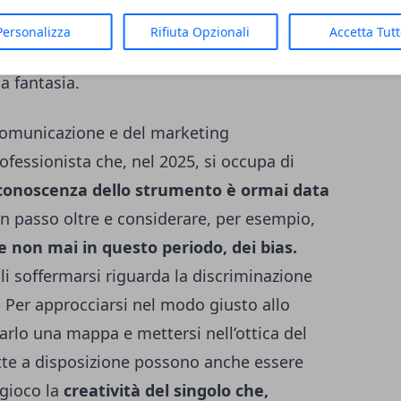
o è quello di livellare il contributo creativo
Personalizza
Rifiuta Opzionali
Accetta Tut
da solo, sia operando in team, si distingue
a fantasia.
a comunicazione e del marketing
fessionista che, nel 2025, si occupa di
conoscenza dello strumento è ormai data
un passo oltre e considerare, per esempio,
 non mai in questo periodo, dei bias.
ali soffermarsi riguarda la discriminazione
. Per approcciarsi nel modo giusto allo
rlo una mappa e mettersi nell’ottica del
tte a disposizione possono anche essere
 gioco la
creatività del singolo che,