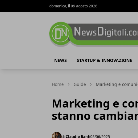
domenica, il 09 agosto 2026
NewsDigitali.com
NEWS
STARTUP & INNOVAZIONE
Home
Guide
Marketing e comunic
Marketing e co
stanno cambiand
di
Claudio Banfi
05/06/2025