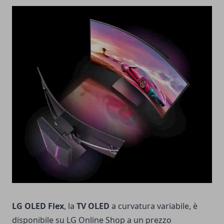
LG
OLED Flex
, la
TV
OLED
a curvatura variabile, è
disponibile su LG Online Shop a un prezzo