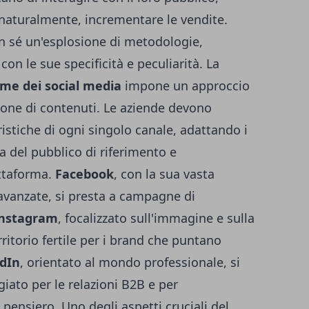
 naturalmente, incrementare le vendite.
n sé un'esplosione di metodologie,
on le sue specificità e peculiarità. La
me dei social media
impone un approccio
ione di contenuti. Le aziende devono
istiche di ogni singolo canale, adattando i
a del pubblico di riferimento e
attaforma.
Facebook
, con la sua vasta
 avanzate, si presta a campagne di
nstagram
, focalizzato sull'immagine e sulla
ritorio fertile per i brand che puntano
dIn
, orientato al mondo professionale, si
iato per le relazioni B2B e per
 pensiero. Uno degli aspetti cruciali del