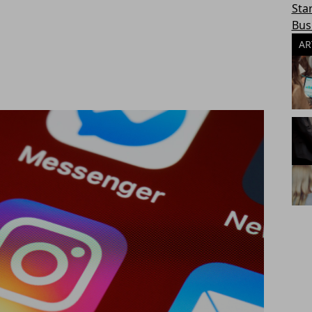
Sta
Bus
AR