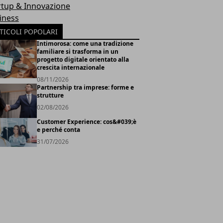
rtup & Innovazione
iness
TICOLI POPOLARI
Intimorosa: come una tradizione
familiare si trasforma in un
progetto digitale orientato alla
crescita internazionale
08/11/2026
Partnership tra imprese: forme e
strutture
02/08/2026
Customer Experience: cos&#039;è
e perché conta
31/07/2026