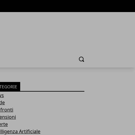
Cerca
TEGORIE
ws
de
fronti
ensioni
erte
lligenza Artificiale