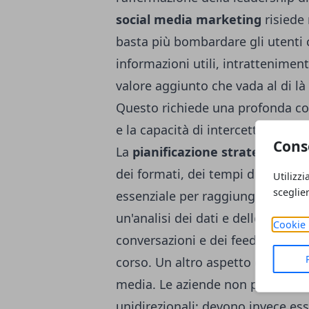
social media marketing
risiede 
basta più bombardare gli utenti 
informazioni utili, intrattenimento
valore aggiunto che vada al di là
Questo richiede una profonda con
e la capacità di intercettare i bis
Cons
La
pianificazione strategica dei
dei formati, dei tempi di pubblic
Utilizzi
sceglie
essenziale per raggiungere quest
un'analisi dei dati e delle perfo
Cookie 
conversazioni e dei feedback, olt
corso. Un altro aspetto da consid
media. Le aziende non possono p
unidirezionali: devono invece ess