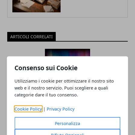
ARTICOLI CORRELATI
Consenso sui Cookie
Utilizziamo i cookie per ottimizzare il nostro sito
web e il nostro servizio. Puoi scegliere a quali
categorie dare il tuo consenso.
Tecnologia e innovazione sociale: un
Cookie Policy
|
Privacy Policy
rapporto in crescita
18/07/2025
Personalizza