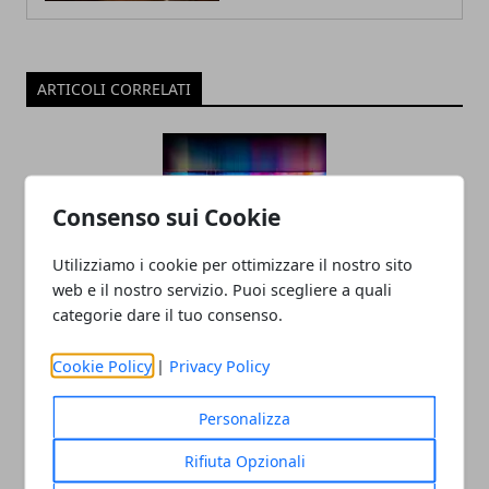
ARTICOLI CORRELATI
Consenso sui Cookie
Utilizziamo i cookie per ottimizzare il nostro sito
web e il nostro servizio. Puoi scegliere a quali
categorie dare il tuo consenso.
Tecnologia e innovazione sociale: un
rapporto in crescita
Cookie Policy
|
Privacy Policy
18/07/2025
Personalizza
Rifiuta Opzionali