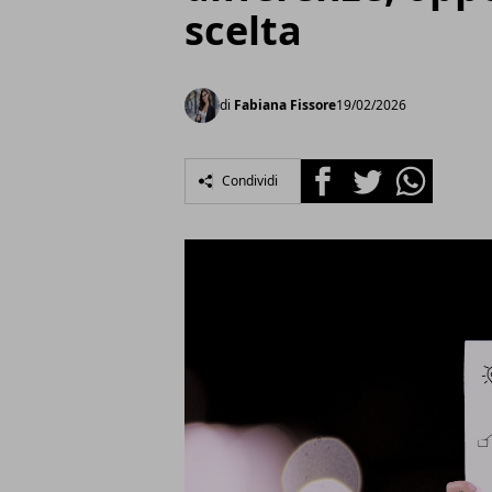
scelta
di
Fabiana Fissore
19/02/2026
Facebook
Twitter
Whatsapp
Condividi