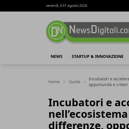
venerdì, il 07 agosto 2026
NewsDigitali.com
NEWS
STARTUP & INNOVAZIONE
Incubatori e accelera
Home
Guide
opportunità e criteri 
Incubatori e ac
nell’ecosistema
differenze, oppo