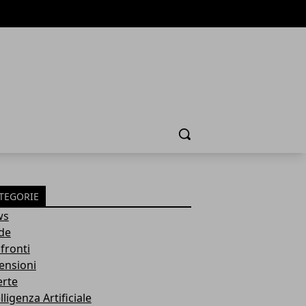
Cerca
TEGORIE
ws
de
fronti
ensioni
erte
lligenza Artificiale