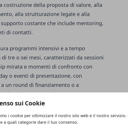
a costruzione della proposta di valore, alla
ento, alla strutturazione legale e alla
un supporto costante che include mentoring,
i di contatti.
uttura programmi intensivi e a tempo
di tre o sei mesi, caratterizzati da sessioni
ip mirata e momenti di confronto con
day o eventi di presentazione, con
up a un round di finanziamento o a
lti casi, l’accesso avviene attraverso
enso sui Cookie
, che privilegiano team già coesi e progetti
rnazionale.
amo i cookie per ottimizzare il nostro sito web e il nostro servizio.
re a quali categorie dare il tuo consenso.