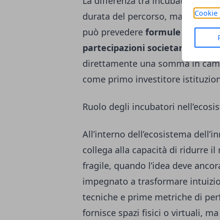
La differenza tra incubatori e acc
Cookie 
durata del percorso, ma coinvolg
può prevedere
formule di affitt
partecipazioni societarie cont
direttamente una somma in cambi
come primo investitore istituzion
Ruolo degli incubatori nell’ecosi
All’interno dell’ecosistema dell’in
collega alla capacità di ridurre il
fragile, quando l’idea deve ancor
impegnato a trasformare intuizion
tecniche e prime metriche di per
fornisce spazi fisici o virtuali, 