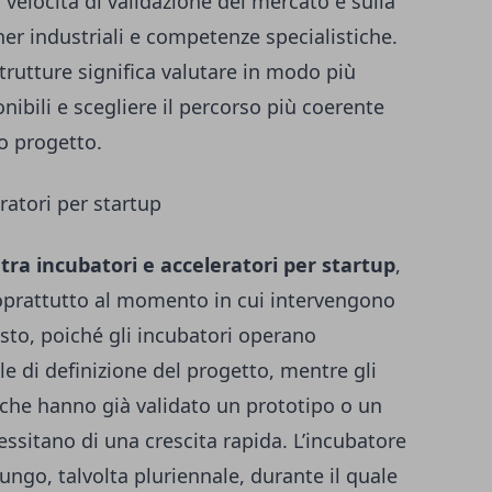
a velocità di validazione del mercato e sulla
tner industriali e competenze specialistiche.
trutture significa valutare in modo più
ibili e scegliere il percorso più coerente
io progetto.
ratori per startup
tra incubatori e acceleratori per startup
,
oprattutto al momento in cui intervengono
osto, poiché gli incubatori operano
le di definizione del progetto, mentre gli
à che hanno già validato un prototipo o un
ssitano di una crescita rapida. L’incubatore
go, talvolta pluriennale, durante il quale