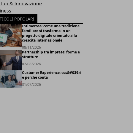
rtup & Innovazione
iness
TICOLI POPOLARI
Intimorosa: come una tradizione
familiare si trasforma in un
progetto digitale orientato alla
crescita internazionale
08/11/2026
Partnership tra imprese: forme e
strutture
02/08/2026
Customer Experience: cos&#039;è
e perché conta
31/07/2026