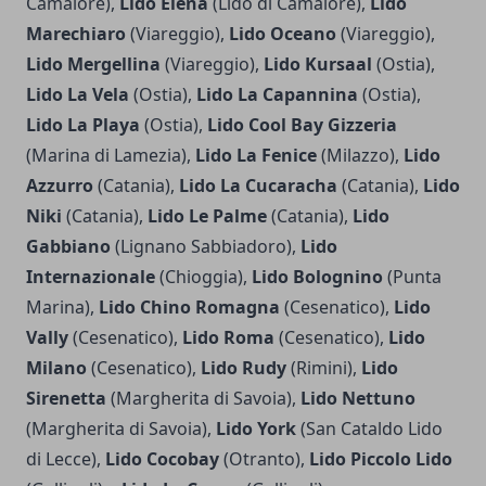
Camaiore),
Lido Elena
(Lido di Camaiore),
Lido
Marechiaro
(Viareggio),
Lido Oceano
(Viareggio),
Lido Mergellina
(Viareggio),
Lido Kursaal
(Ostia),
Lido La Vela
(Ostia),
Lido La Capannina
(Ostia),
Lido La Playa
(Ostia),
Lido Cool Bay Gizzeria
(Marina di Lamezia),
Lido La Fenice
(Milazzo),
Lido
Azzurro
(Catania),
Lido La Cucaracha
(Catania),
Lido
Niki
(Catania),
Lido Le Palme
(Catania),
Lido
Gabbiano
(Lignano Sabbiadoro),
Lido
Internazionale
(Chioggia),
Lido Bolognino
(Punta
Marina),
Lido Chino Romagna
(Cesenatico),
Lido
Vally
(Cesenatico),
Lido Roma
(Cesenatico),
Lido
Milano
(Cesenatico),
Lido Rudy
(Rimini),
Lido
Sirenetta
(Margherita di Savoia),
Lido Nettuno
(Margherita di Savoia),
Lido York
(San Cataldo Lido
di Lecce),
Lido Cocobay
(Otranto),
Lido Piccolo Lido