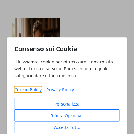
Consenso sui Cookie
Claudio Banfi
Utilizziamo i cookie per ottimizzare il nostro sito
Laureato in Informatica scrive con
passione notizie dal mondo della
web e il nostro servizio. Puoi scegliere a quali
tecnologia portando in Italia le
categorie dare il tuo consenso.
ultime novità dal mondo.
Cookie Policy
|
Privacy Policy
Personalizza
Rifiuta Opzionali
Accetta Tutto