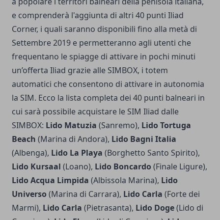
a popolare i territori balneari della penisola italiana,
e comprenderà l'aggiunta di altri 40 punti Iliad
Corner, i quali saranno disponibili fino alla metà di
Settembre 2019 e permetteranno agli utenti che
frequentano le spiagge di attivare in pochi minuti
un’offerta Iliad grazie alle SIMBOX, i totem
automatici che consentono di attivare in autonomia
la SIM. Ecco la lista completa dei 40 punti balneari in
cui sarà possibile acquistare le SIM Iliad dalle
SIMBOX:
Lido Matuzia
(Sanremo),
Lido Tortuga
Beach
(Marina di Andora),
Lido Bagni Italia
(Albenga),
Lido La Playa
(Borghetto Santo Spirito),
Lido Kursaal
(Loano),
Lido Boncardo
(Finale Ligure),
Lido Acqua Limpida
(Albissola Marina),
Lido
Universo
(Marina di Carrara),
Lido Carla
(Forte dei
Marmi),
Lido Carla
(Pietrasanta),
Lido Doge
(Lido di