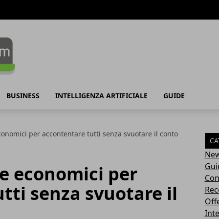
BUSINESS
INTELLIGENZA ARTIFICIALE
GUIDE
economici per accontentare tutti senza svuotare il conto
CA
Ne
Gui
ale economici per
Con
tti senza svuotare il
Rec
Off
Inte