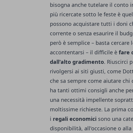
bisogna anche tutelare il conto 
più ricercate sotto le feste è que
possono acquistare tutti i doni c
corrente o senza esaurire il bud
però è semplice – basta cercare l
accontentarsi – il difficile è
fare 
dall'alto gradimento
. Riuscirci
rivolgersi ai siti giusti, come Dot
che sa sempre come aiutare chi c
ha tanti ottimi consigli anche pe
una necessità impellente soprattu
moltissime richieste. La prima co
i
regali economici
sono una categ
disponibilità, all'occasione o all