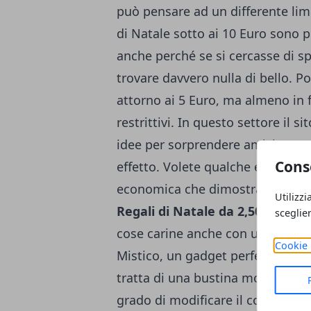
può pensare ad un differente limi
di Natale sotto ai 10 Euro sono 
anche perché se si cercasse di s
trovare davvero nulla di bello. P
attorno ai 5 Euro, ma almeno in 
restrittivi. In questo settore il si
idee per sorprendere amici e par
Cons
effetto. Volete qualche esempio
economica che dimostra quanto si
Utilizzi
Regali di Natale da 2,50 Euro
. 
sceglie
cose carine anche con un prezzo 
Cookie 
Mistico, un gadget perfetto per i
tratta di una bustina molto speci
grado di modificare il colore del