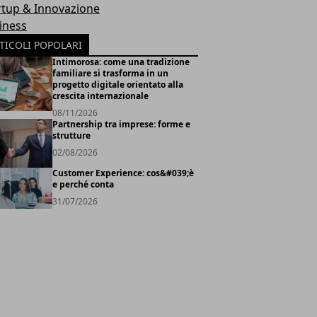
rtup & Innovazione
iness
TICOLI POPOLARI
Intimorosa: come una tradizione
familiare si trasforma in un
progetto digitale orientato alla
crescita internazionale
08/11/2026
Partnership tra imprese: forme e
strutture
02/08/2026
Customer Experience: cos&#039;è
e perché conta
31/07/2026