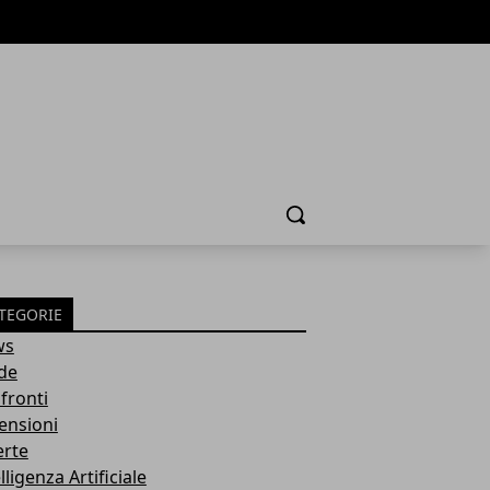
Cerca
TEGORIE
ws
de
fronti
ensioni
erte
lligenza Artificiale