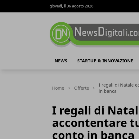
giovedì, il 06 agosto 2026
NewsDigitali.com
NEWS
STARTUP & INNOVAZIONE
I regali di Natale 
Home
Offerte
in banca
I regali di Nat
accontentare tu
conto in banca