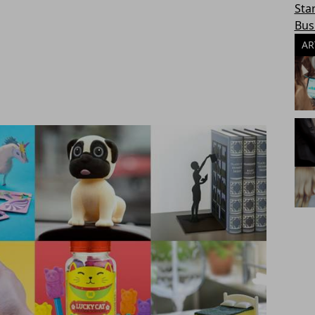
Sta
Bus
AR