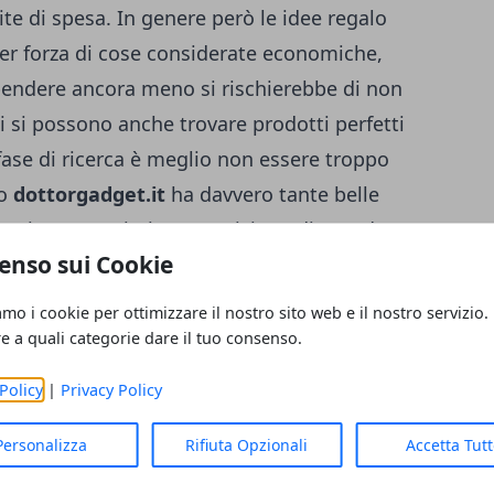
te di spesa. In genere però le idee regalo
per forza di cose considerate economiche,
pendere ancora meno si rischierebbe di non
oi si possono anche trovare prodotti perfetti
fase di ricerca è meglio non essere troppo
to
dottorgadget.it
ha davvero tante belle
enti con pensieri economici ma di grande
enso sui Cookie
? Bene, vediamo qualche proposta
a facile trovare cose belle a pochi Euro.
amo i cookie per ottimizzare il nostro sito web e il nostro servizio.
Sembra incredibile ma si possono trovare
re a quali categorie dare il tuo consenso.
così basso. Il primo prodotto è il Fuoco
Policy
|
Privacy Policy
l Natale, almeno per chi ha un camino. Si
ale da buttare nel fuoco, la quale sarà in
Personalizza
Rifiuta Opzionali
Accetta Tut
le fiamme aggiungendo tonalità blu, verdi,