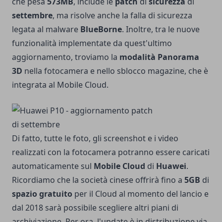
che pesa
573MB
, include le
patch
di
sicurezza
di
settembre
, ma risolve anche la falla di sicurezza
legata al malware
BlueBorne
. Inoltre, tra le nuove
funzionalità implementate da quest'ultimo
aggiornamento, troviamo la
modalità Panorama
3D
nella fotocamera e nello sblocco magazine, che è
integrata al Mobile Cloud.
Di fatto, tutte le foto, gli screenshot e i video
realizzati con la fotocamera potranno essere caricati
automaticamente sul
Mobile Cloud
di
Huawei
.
Ricordiamo che la società cinese offrirà fino a
5GB
di
spazio gratuito
per il Cloud al momento del lancio e
dal 2018 sarà possibile scegliere altri piani di
archiviazione. Per ora, l'update è in distribuzione via