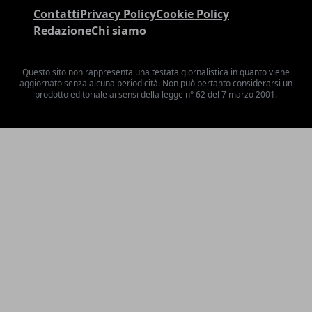
Contatti
Privacy Policy
Cookie Policy
Redazione
Chi siamo
Questo sito non rappresenta una testata giornalistica in quanto viene
aggiornato senza alcuna periodicità. Non può pertanto considerarsi un
prodotto editoriale ai sensi della legge n° 62 del 7 marzo 2001.