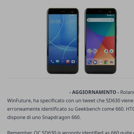
- AGGIORNAMENTO -
Roland
WinFuture, ha specificato con un tweet che SD630 vien
erroneamente identificato su Geekbench come 660. HTC
dispone di uno Snapdragon 660.
Remember, QC SD630 is wrongly identified as 660 quite