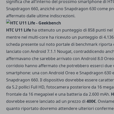
significa che all'interno del prossimo smartphone di H
Snapdragon 660, anziché uno Snapdragon 630 come p
affermato dalle ultime indiscrezioni.
HTC U11 Life
ha ottenuto un punteggio di 858 punti nel t
mentre nel multi-core ha ricevuto un punteggio di 4.136 p
scheda presente sul noto portale di benchmark riporta ch
lanciato con Android 7.1.1 Nougat, contraddicendo anch
affermavano che sarebbe arrivato con Android 8.0 Oreo. 
corridoio hanno affermato che potrebbero esserci due v
smartphone: una con Android Oreo e Snapdragon 630 e 
Snapdragon 660. Il dispositivo dovrebbe essere caratter
da 5.2 pollici Full HD, fotocamera posteriore da 16 meg
frontale da 16 megapixel e una batteria da 2.600 mAh.
H
dovrebbe essere lanciato ad un prezzo di
400€
. Ovviam
quanto riportato dovremo attendere ulteriori conferme 