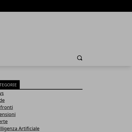
Cerca
TEGORIE
ws
de
fronti
ensioni
erte
lligenza Artificiale