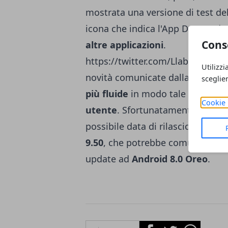
mostrata una versione di test del
icona che indica l'App Drawer d
Cons
altre applicazioni
.
https://twitter.com/LlabTooFeR/s
Utilizzi
novità comunicate dalla fonte, la
sceglie
più fluide
in modo tale da riuscir
Cookie 
utente
. Sfortunatamente non so
possibile data di rilascio del n
9.50
, che potrebbe comunque ess
update ad
Android 8.0 Oreo
.
Facebook
Twitter
Whatsapp