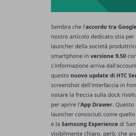
Sembra che l'
accordo tra Googl
nostro articolo dedicato
stia per
launcher della società produttric
smartphone in
versione 9.50
con
L'informazione arriva dall'
account
questo
nuovo update di HTC S
screenshot dell'interfaccia in h
notare la freccia sulla dock rivol
per aprire l'
App Drawer
. Questo
launcher conosciuti come quello 
e la
Samsung Experience
di Sam
visibilmente chiaro, però, che an