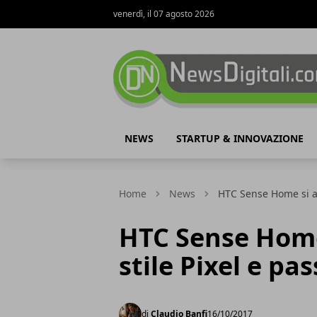
venerdì, il 07 agosto 2026
NewsDigitali.com
NEWS
STARTUP & INNOVAZIONE
Home
News
HTC Sense Home si ag
HTC Sense Home
stile Pixel e pa
di
Claudio Banfi
16/10/2017