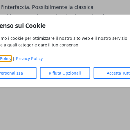
l'interfaccia. Possibilmente la classica
ovrebbe essere rimossa lasciando spazio ad
enso sui Cookie
tatus/919131386606473216 Tra le principali
amo i cookie per ottimizzare il nostro sito web e il nostro servizio.
 società intende inserire delle
animazioni
re a quali categorie dare il tuo consenso.
e ad ottimizzare l'intera
interfaccia
Policy
|
Privacy Policy
no state comunicate informazioni su una
uovo aggiornamento della
HTC Sense Home
Personalizza
Rifiuta Opzionali
Accetta Tut
ere rinnovata in prossimità del major