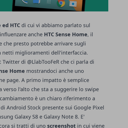
e ed HTC
di cui vi abbiamo parlato sul
 influenzare anche
HTC Sense Home
, il
e che presto potrebbe arrivare sugli
 netti miglioramenti dell'interfaccia.
 Twitter di @LlabTooFeR
che ci parla di
ense Home
mostrandoci anche uno
ome page. A primo impatto è semplice
ta verso l'alto che sta a suggerire lo swipe
 cambiamento è un chiaro riferimento a
di Android Stock presente sui Google Pixel
sung Galaxy S8 e Galaxy Note 8. E'
cora si tratti di uno
screenshot
in cui viene