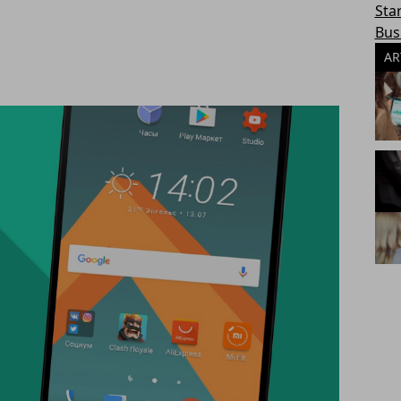
Sta
Bus
AR