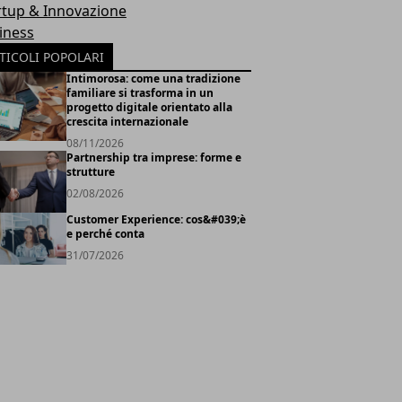
rtup & Innovazione
iness
TICOLI POPOLARI
Intimorosa: come una tradizione
familiare si trasforma in un
progetto digitale orientato alla
crescita internazionale
08/11/2026
Partnership tra imprese: forme e
strutture
02/08/2026
Customer Experience: cos&#039;è
e perché conta
31/07/2026