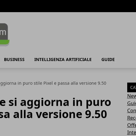
BUSINESS
INTELLIGENZA ARTIFICIALE
GUIDE
giorna in puro stile Pixel e passa alla versione 9.50
CA
Ne
 si aggiorna in puro
Gui
ssa alla versione 9.50
Con
Rec
Off
Inte