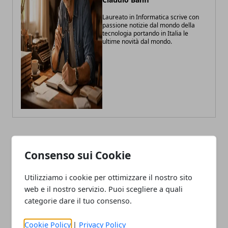
Laureato in Informatica scrive con
passione notizie dal mondo della
tecnologia portando in Italia le
ultime novità dal mondo.
ARTICOLI CORRELATI
Consenso sui Cookie
Utilizziamo i cookie per ottimizzare il nostro sito
web e il nostro servizio. Puoi scegliere a quali
categorie dare il tuo consenso.
Cookie Policy
|
Privacy Policy