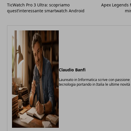
TicWatch Pro 3 Ultra: scopriamo
Apex Legends Mo
quest’interessante smartwatch Android
min
Claudio Banfi
Laureato in Informatica scrive con passione 
tecnologia portando in Italia le ultime novit