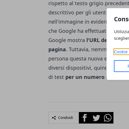
rispetto al testo grigio precedent
descrittivo per gli utenti finali r
Cons
nell'immagine in evidenza all'a
che Google ha effettuato: invece 
Utilizzi
sceglie
Google mostra
l'URL del dominio
pagina
. Tuttavia, nemmeno la re
Cookie 
persona questa nuova etichetta 
diversi dispositivi, quindi è prob
di test
per un numero ristretto 
Facebook
Twitter
Whatsapp
Condividi