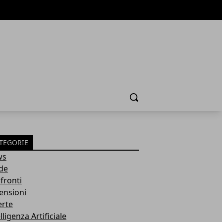
Cerca
TEGORIE
ws
de
fronti
ensioni
erte
lligenza Artificiale