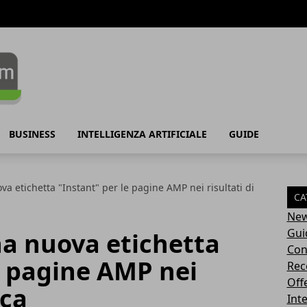
BUSINESS
INTELLIGENZA ARTIFICIALE
GUIDE
a etichetta "Instant" per le pagine AMP nei risultati di
CA
Ne
Gui
na nuova etichetta
Con
e pagine AMP nei
Rec
Off
rca
Inte