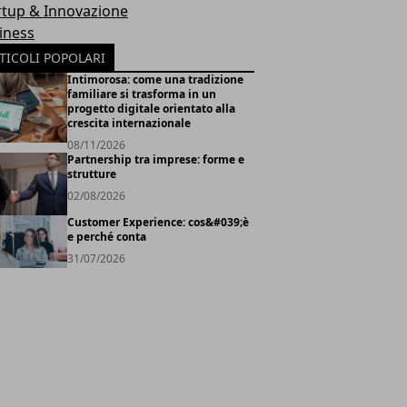
rtup & Innovazione
iness
TICOLI POPOLARI
Intimorosa: come una tradizione
familiare si trasforma in un
progetto digitale orientato alla
crescita internazionale
08/11/2026
Partnership tra imprese: forme e
strutture
02/08/2026
Customer Experience: cos&#039;è
e perché conta
31/07/2026