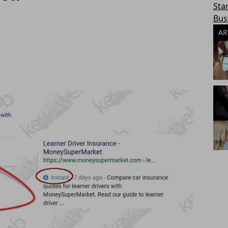
Sta
Bus
AR