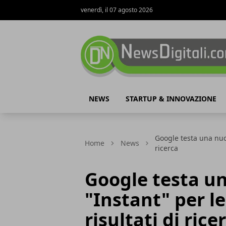
venerdì, il 07 agosto 2026
NewsDigitali.com
NEWS
STARTUP & INNOVAZIONE
Google testa una nuov
Home
News
ricerca
Google testa u
"Instant" per l
risultati di rice