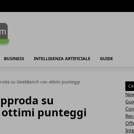
BUSINESS
INTELLIGENZA ARTIFICIALE
GUIDE
proda su GeekBench con ottimi punteggi
CA
Ne
approda su
Gui
ottimi punteggi
Con
Rec
Off
Inte