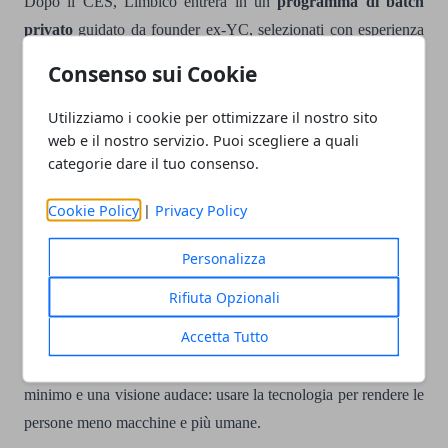
Dopo il CES, Limbico entrerà in un
programma di batch
privato
guidato da founder ex-YC, selezionati con esperienza
in startup di successo che hanno raccolto oltre
100M di dollari
.
Consenso sui Cookie
Questo percorso intensivo permetterà al team di accelerare lo
sviluppo prodotto e la scalabilità
commerciale internazionale
Utilizziamo i cookie per ottimizzare il nostro sito
web e il nostro servizio. Puoi scegliere a quali
di Limbico
.
categorie dare il tuo consenso.
Informazioni su Limbico e Genoma
Cookie Policy
|
Privacy Policy
Limbico
è un sistema AI di salute mentale basato su dati
Personalizza
biometrici e contesto comportamentale, progettato per tradurre
segnali mentali in insight azionabili e predittivi, con l’obbiettivo
Rifiuta Opzionali
di migliorare benessere, performance e longevità mentale.
Accetta Tutto
Genoma
è una startup italiana fondata nel 2022 con capitale
minimo e una visione audace: usare la tecnologia per rendere le
persone meno macchine e più umane.