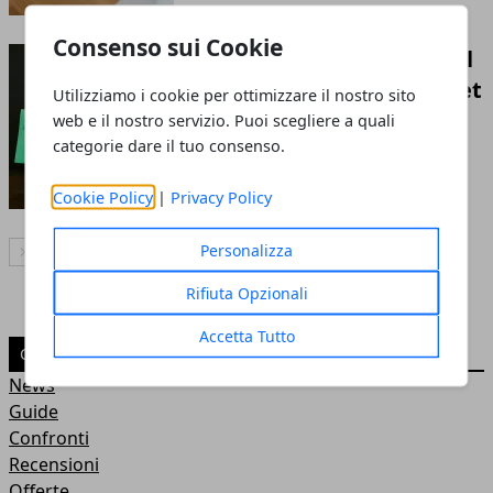
Consenso sui Cookie
Venture capital in Italia nel
2026: settori preferiti, ticket
Utilizziamo i cookie per ottimizzare il nostro sito
medi e criteri di
web e il nostro servizio. Puoi scegliere a quali
categorie dare il tuo consenso.
investimento
28 mag 2026
Cookie Policy
|
Privacy Policy
Personalizza
Articolo Successivo
Rifiuta Opzionali
Accetta Tutto
CATEGORIE
News
Guide
Confronti
Recensioni
Offerte