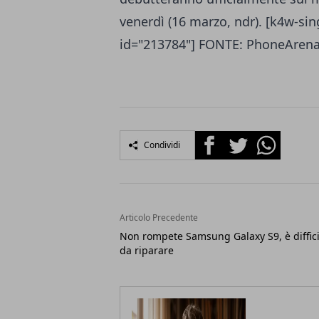
venerdì (16 marzo, ndr). [k4w-sin
id="213784"] FONTE:
PhoneAren
Facebook
Twitter
Whatsapp
Condividi
Articolo Precedente
Non rompete Samsung Galaxy S9, è diffici
da riparare