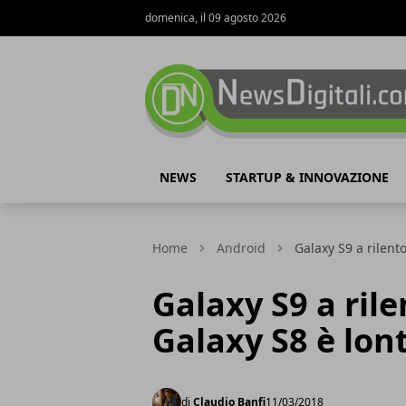
domenica, il 09 agosto 2026
NewsDigitali.com
NEWS
STARTUP & INNOVAZIONE
Home
Android
Galaxy S9 a rilento
Galaxy S9 a rile
Galaxy S8 è lon
di
Claudio Banfi
11/03/2018