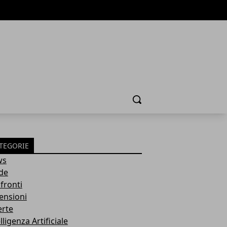
Cerca
TEGORIE
ws
de
fronti
ensioni
erte
lligenza Artificiale