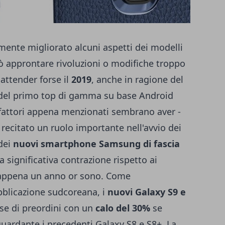
nte migliorato alcuni aspetti dei modelli
ò approntare rivoluzioni o modifiche troppo
 attender forse il
2019
, anche in ragione del
 del primo top di gamma su base Android
 fattori appena menzionati sembrano aver -
recitato un ruolo importante nell'avvio dei
 dei
nuovi smartphone Samsung di fascia
a significativa contrazione rispetto ai
 appena un anno or sono. Come
blicazione sudcoreana, i
nuovi Galaxy S9 e
ase di preordini con un
calo del 30%
se
guardante i precedenti Galaxy S8 e S8+. La