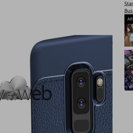
Sta
Bus
AR