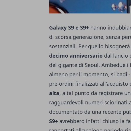
Galaxy S9 e S9+
hanno indubbiame
di scorsa generazione, senza per
sostanziali. Per quello bisognerà
decimo anniversario
dal lancio
del gigante di Seoul. Ambedue i
almeno per il momento, si badi - 
pre-ordini finalizzati all'acquisto
alta
, a tal punto da registrare un
ragguardevoli numeri sciorinati
documentato da una recente pub
S9+
avrebbero infatti chiuso la f
rapportati all'analogo periodo ri