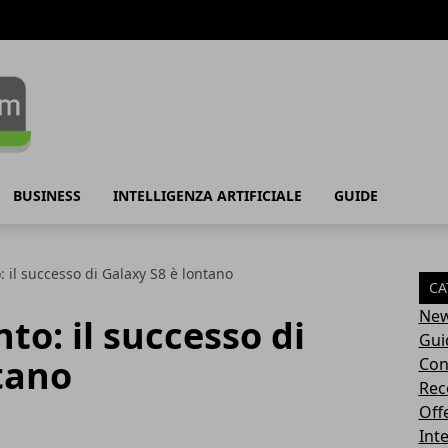
BUSINESS
INTELLIGENZA ARTIFICIALE
GUIDE
: il successo di Galaxy S8 è lontano
CA
Ne
nto: il successo di
Gui
tano
Con
Rec
Off
Inte