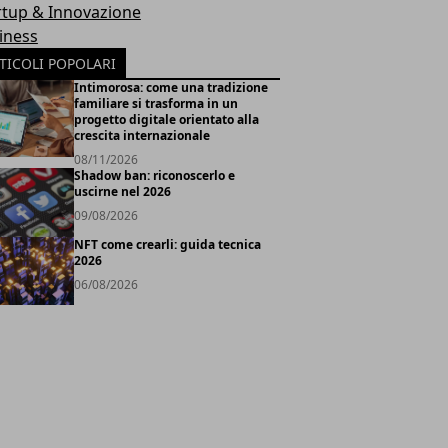
rtup & Innovazione
iness
TICOLI POPOLARI
Intimorosa: come una tradizione
familiare si trasforma in un
progetto digitale orientato alla
crescita internazionale
08/11/2026
Shadow ban: riconoscerlo e
uscirne nel 2026
09/08/2026
NFT come crearli: guida tecnica
2026
06/08/2026