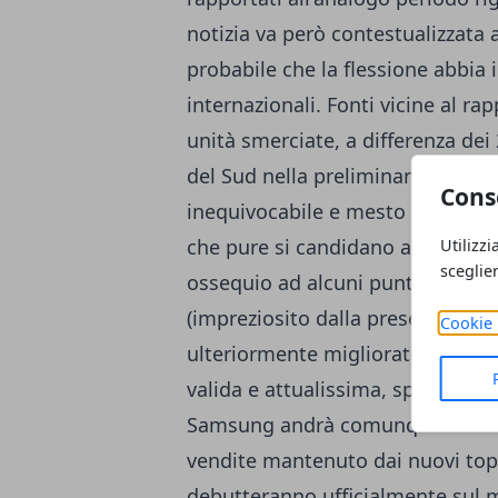
notizia va però contestualizzata a
probabile che la flessione abbia i
internazionali. Fonti vicine al 
unità smerciate, a differenza dei
del Sud nella preliminare fase d
Cons
inequivocabile e mesto il succes
che pure si candidano ad essere 
Utilizzi
sceglie
ossequio ad alcuni punti chiave:
(impreziosito dalla presenza del 
Cookie 
ulteriormente migliorato rispet
valida e attualissima, specie dina
Samsung andrà comunque ad uffic
vendite mantenuto dai nuovi top
debutteranno ufficialmente sul m