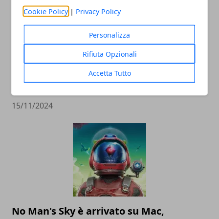
Cookie Policy
|
Privacy Policy
Personalizza
Rifiuta Opzionali
PlayStation 5 Pro: tutto ciò che c’è da
Accetta Tutto
sapere sulla prossima edizione della
console Sony
15/11/2024
No Man's Sky è arrivato su Mac,