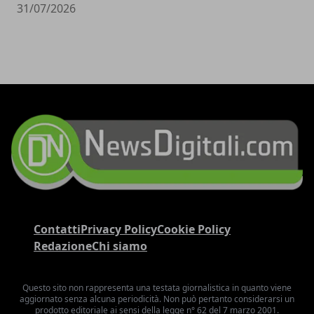
31/07/2026
Contatti
Privacy Policy
Cookie Policy
Redazione
Chi siamo
Questo sito non rappresenta una testata giornalistica in quanto viene
aggiornato senza alcuna periodicità. Non può pertanto considerarsi un
prodotto editoriale ai sensi della legge n° 62 del 7 marzo 2001.