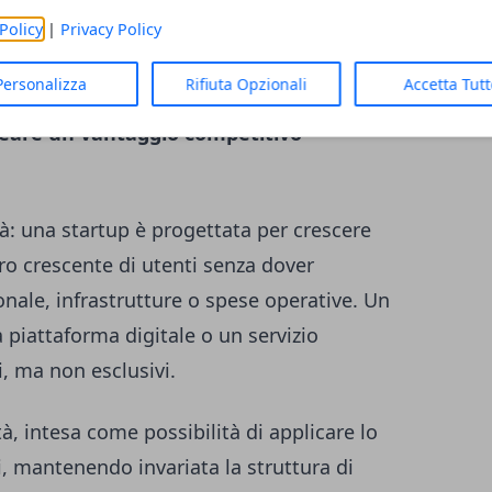
e il modello di distribuzione, la struttura
Policy
|
Privacy Policy
l modo in cui un servizio viene erogato. Ciò
Personalizza
Rifiuta Opzionali
Accetta Tut
 cambiamento misurabile rispetto alle
eare un vantaggio competitivo
ità: una startup è progettata per crescere
 crescente di utenti senza dover
ale, infrastrutture o spese operative. Un
a piattaforma digitale o un servizio
, ma non esclusivi.
tà, intesa come possibilità di applicare lo
, mantenendo invariata la struttura di