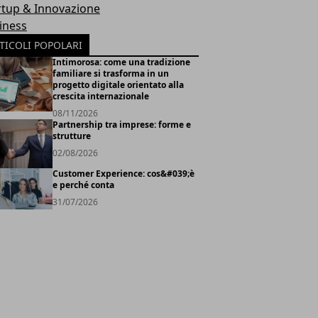
rtup & Innovazione
iness
TICOLI POPOLARI
Intimorosa: come una tradizione
familiare si trasforma in un
progetto digitale orientato alla
crescita internazionale
08/11/2026
Partnership tra imprese: forme e
strutture
02/08/2026
Customer Experience: cos&#039;è
e perché conta
31/07/2026