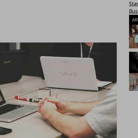
Sta
Bus
AR