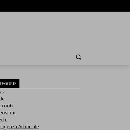
Cerca
TEGORIE
ws
de
fronti
ensioni
erte
lligenza Artificiale