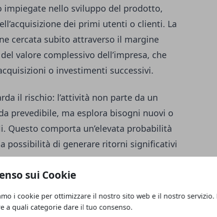
no impiegate nello sviluppo del prodotto,
ll’acquisizione dei primi utenti o clienti. La
ne cercata subito attraverso il margine
 del valore complessivo dell’impresa, che
acquisizioni o investimenti successivi.
da il rischio: l’attività non parte da un
 prevedibile, ma esplora bisogni nuovi o
li. Questo comporta un’elevata probabilità
a possibilità di generare ritorni significativi
a.
enso sui Cookie
o una startup innovativa
amo i cookie per ottimizzare il nostro sito web e il nostro servizio.
re a quali categorie dare il tuo consenso.
ate all’innovazione tecnologica, ma