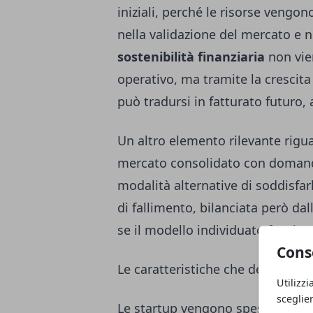
iniziali, perché le risorse vengo
nella validazione del mercato e ne
sostenibilità finanziaria
non vie
operativo, ma tramite la crescita
può tradursi in fatturato futuro, 
Un altro elemento rilevante riguar
mercato consolidato con domanda
modalità alternative di soddisfar
di fallimento, bilanciata però dall
se il modello individuato funzion
Cons
Le caratteristiche che definiscon
Utilizzi
sceglie
Le startup vengono spesso associ