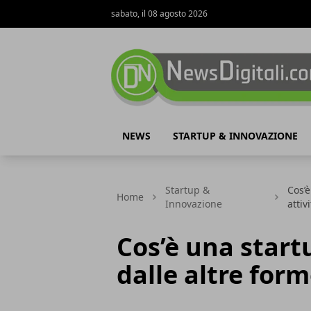
sabato, il 08 agosto 2026
NewsDigitali.com
NEWS
STARTUP & INNOVAZIONE
Startup &
Cos’è
Home
Innovazione
attiv
Cos’è una start
dalle altre form