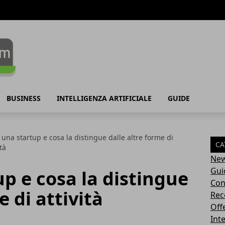
BUSINESS
INTELLIGENZA ARTIFICIALE
GUIDE
 una startup e cosa la distingue dalle altre forme di
CA
ità
Ne
Gui
up e cosa la distingue
Con
e di attività
Rec
Off
Inte