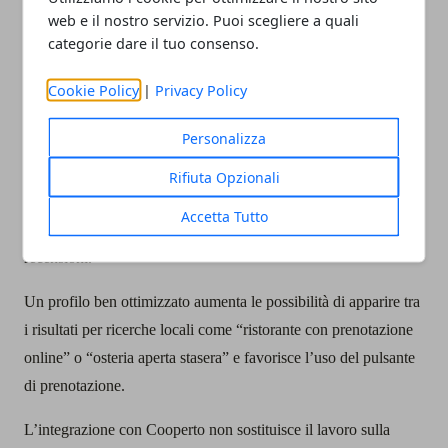
politiche omogenee su tutti i canali.
web e il nostro servizio. Puoi scegliere a quali
categorie dare il tuo consenso.
Google Business Profile, Reserve with
Cookie Policy
|
Privacy Policy
Google e visibilità del ristorante
Personalizza
Reserve with Google
esprime al massimo il suo potenziale
quando la scheda Google Business Profile del ristorante è
Rifiuta Opzionali
curata in modo professionale: foto aggiornate, orari corretti,
Accetta Tutto
descrizione precisa della proposta gastronomica, risposte alle
recensioni.
Un profilo ben ottimizzato aumenta le possibilità di apparire tra
i risultati per ricerche locali come “ristorante con prenotazione
online” o “osteria aperta stasera” e favorisce l’uso del pulsante
di prenotazione.
L’integrazione con Cooperto non sostituisce il lavoro sulla