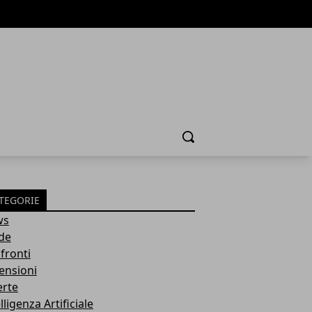
Cerca
TEGORIE
ws
de
fronti
ensioni
erte
lligenza Artificiale