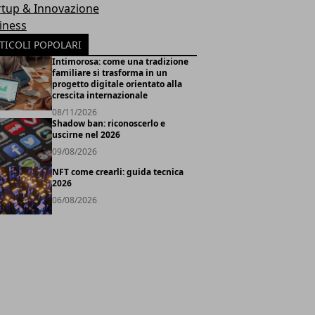
rtup & Innovazione
iness
TICOLI POPOLARI
Intimorosa: come una tradizione
familiare si trasforma in un
progetto digitale orientato alla
crescita internazionale
08/11/2026
Shadow ban: riconoscerlo e
uscirne nel 2026
09/08/2026
NFT come crearli: guida tecnica
2026
06/08/2026