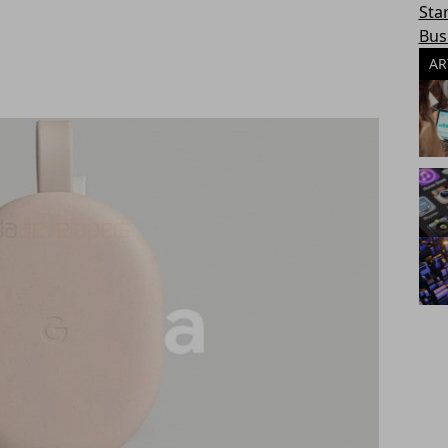
Sta
Bus
AR