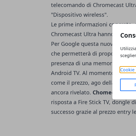
telecomando di Chromecast Ultra
"Dispositivo wireless".
Le prime informazioni concrete, 
Chromecast Ultra hanno cominciat
Cons
Per Google questa nuova chiavet
Utilizzi
che permetterà di proporre sul 
sceglie
presenza di una memoria fisica 
Cookie 
Android TV. Al momento mancano de
come il prezzo, ago della bilanci
ancora rivelato.
Chomecast Ultr
risposta a Fire Stick TV, dongle
successo grazie al prezzo entry le