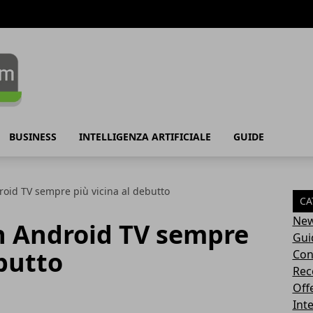
BUSINESS
INTELLIGENZA ARTIFICIALE
GUIDE
oid TV sempre più vicina al debutto
CA
Ne
 Android TV sempre
Gui
ebutto
Con
Rec
Off
Inte