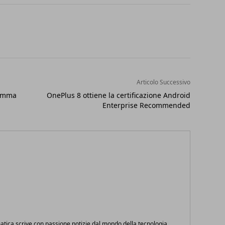
Articolo Successivo
gamma
OnePlus 8 ottiene la certificazione Android
Enterprise Recommended
atica scrive con passione notizie dal mondo della tecnologia