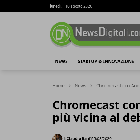
lunedì, il 10 agosto 2026
NewsDigitali.com
NEWS
STARTUP & INNOVAZIONE
Home
News
Chromecast con Andr
Chromecast con
più vicina al d
di
Claudio Banfi
25/08/2020