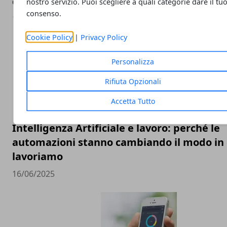
crescita
nostro servizio. Puoi scegliere a quali categorie dare il tu
consenso.
18/07/2025
Cookie Policy
|
Privacy Policy
Personalizza
Rifiuta Opzionali
Accetta Tutto
Intelligenza Artificiale e lavoro: perché le
automazioni stanno cambiando il modo in 
lavoriamo
16/06/2025