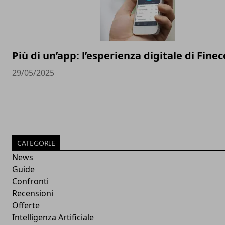
Più di un’app: l’esperienza digitale di Finec
29/05/2025
CATEGORIE
News
Guide
Confronti
Recensioni
Offerte
Intelligenza Artificiale