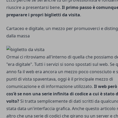
Ecco perché se sei anche tu un professionista è fondam
riuscire a presentarsi bene.
Il primo passo è comunque
preparare i propri
biglietti da visita
.
Cartaceo e digitale, un mezzo per promuoverci e disting
dalla massa
Ormai ci ritroviamo all'interno di quella che possiamo d
"era digitale". Tutti i servizi si sono spostati sul web. Se
anno fa il web era ancora un mezzo poco conosciuto e s
punti di vista spaventava, oggi è il principale mezzo di
comunicazione e di informazione utilizzato.
Il web però 
cos'è se non una serie infinita di codice a cui è stato
volto?
Si tratta semplicemente di dati scritti da qualcuno
stata data un'interfaccia grafica. Anche questo articolo
altro che una serie di codici che girano su un server e c