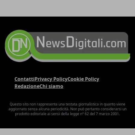
Contatti
Privacy Policy
Cookie Policy
Redazione
Chi siamo
Questo sito non rappresenta una testata giornalistica in quanto viene
aggiornato senza alcuna periodicità. Non può pertanto considerarsi un
prodotto editoriale ai sensi della legge n° 62 del 7 marzo 2001.