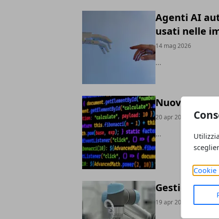
Agenti AI au
usati nelle 
14 mag 2026
...
Nuove profes
Cons
20 apr 2026
...
Utilizzi
sceglie
Cookie 
Gestione azi
19 apr 2026
...