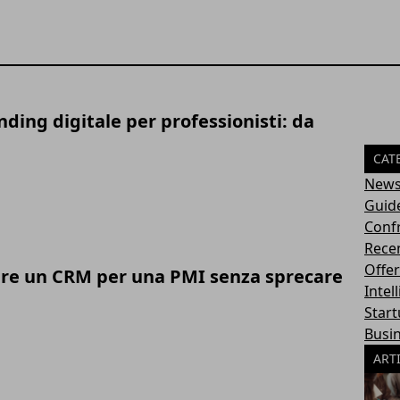
ding digitale per professionisti: da
CAT
New
Guid
Conf
Rece
Offer
re un CRM per una PMI senza sprecare
Intel
Star
Busi
ART