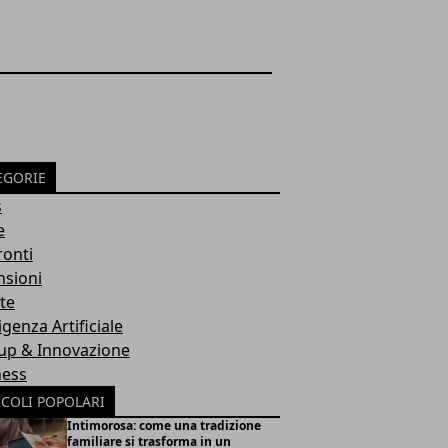
EGORIE
s
e
ronti
nsioni
te
ligenza Artificiale
tup & Innovazione
ness
ICOLI POPOLARI
Intimorosa: come una tradizione
familiare si trasforma in un