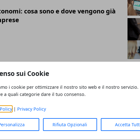
tonomi: cosa sono e dove vengono già
imprese
sioni digitali e competenze emergenti
enso sui Cookie
amo i cookie per ottimizzare il nostro sito web e il nostro servizio.
re a quali categorie dare il tuo consenso.
Policy
|
Privacy Policy
endale nell’era dell’automazione
Personalizza
Rifiuta Opzionali
Accetta Tut