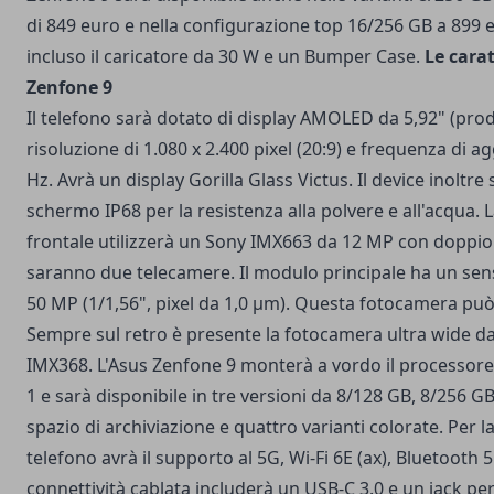
di 849 euro e nella configurazione top 16/256 GB a 899 
incluso il caricatore da 30 W e un Bumper Case.
Le cara
Zenfone 9
Il telefono sarà dotato di display AMOLED da 5,92" (pr
risoluzione di 1.080 x 2.400 pixel (20:9) e frequenza di 
Hz. Avrà un display Gorilla Glass Victus. Il device inoltre
schermo IP68 per la resistenza alla polvere e all'acqua.
frontale utilizzerà un Sony IMX663 da 12 MP con doppio 
saranno due telecamere. Il modulo principale ha un se
50 MP (1/1,56", pixel da 1,0 µm). Questa fotocamera può
Sempre sul retro è presente la fotocamera ultra wide 
IMX368. L'Asus Zenfone 9 monterà a vordo il processo
1 e sarà disponibile in tre versioni da 8/128 GB, 8/256 G
spazio di archiviazione e quattro varianti colorate. Per la 
telefono avrà il supporto al 5G, Wi-Fi 6E (ax), Bluetooth 
connettività cablata includerà un USB-C 3.0 e un jack per