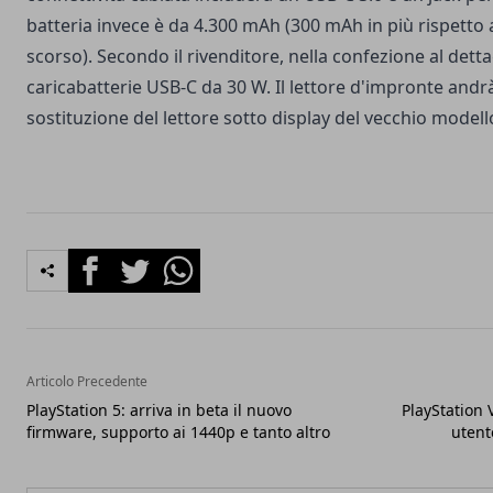
batteria invece è da 4.300 mAh (300 mAh in più rispetto 
scorso). Secondo il rivenditore, nella confezione al dett
caricabatterie USB-C da 30 W. Il lettore d'impronte andrà 
sostituzione del lettore sotto display del vecchio modell
Facebook
Twitter
Whatsapp
Articolo Precedente
PlayStation 5: arriva in beta il nuovo
PlayStation V
firmware, supporto ai 1440p e tanto altro
utent