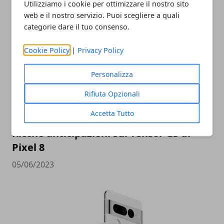
Utilizziamo i cookie per ottimizzare il nostro sito
web e il nostro servizio. Puoi scegliere a quali
ARTICOLI CORRELATI
categorie dare il tuo consenso.
Cookie Policy
|
Privacy Policy
Personalizza
Rifiuta Opzionali
Accetta Tutto
Ricche anticipazioni sul Tensor G3 di
Pixel 8
05/06/2023