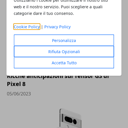
web e il nostro servizio. Puoi scegliere a quali
ARTICOLI CORRELATI
categorie dare il tuo consenso.
Cookie Policy
|
Privacy Policy
Personalizza
Rifiuta Opzionali
Accetta Tutto
Ricche anticipazioni sul Tensor G3 di
Pixel 8
05/06/2023