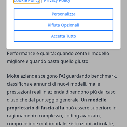
Cookie Policy
|
Privacy Policy
retention, ruoli, audit trail, accessi ai documenti e
Personalizza
verifica degli output.
Scenario consigliato:
usare modelli self-hosted per
Rifiuta Opzionali
dati critici e servizi proprietari enterprise solo con
Accetta Tutto
contratti, isolamento e governance chiari.
Performance e qualità: quando conta il modello
migliore e quando basta quello giusto
Molte aziende scelgono l’AI guardando benchmark,
classifiche e annunci di nuovi modelli, ma le
prestazioni reali in azienda dipendono più dal caso
d’uso che dal punteggio generale. Un
modello
proprietario di fascia alta
può essere superiore in
ragionamento complesso, coding avanzato,
comprensione multimodale e istruzioni articolate,