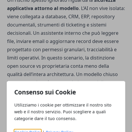
Un rischio spesso ignorato riguarda la
sicurezza
applicativa attorno al modello
. L’AI non vive isolata:
viene collegata a database, CRM, ERP, repository
documentali, strumenti di ticketing e sistemi
decisionali. Un assistente interno che può leggere
file, inviare email o aggiornare record deve essere
progettato con permessi granulari, tracciabilità e
limiti operativi. In questo scenario, la distinzione
open source vs proprietaria conta meno della
qualità dell’intera architettura. Un modello chiuso
integrato male può esporre dati; un modello aperto
gestito male può produrre lo stesso problema.
Consenso sui Cookie
Utilizziamo i cookie per ottimizzare il nostro sito
Domanda chiave:
i dati sensibili restano dentro il
web e il nostro servizio. Puoi scegliere a quali
perimetro aziendale oppure vengono trattati da un
categorie dare il tuo consenso.
fornitore esterno?
Controllo necessario:
policy su prompt, log,