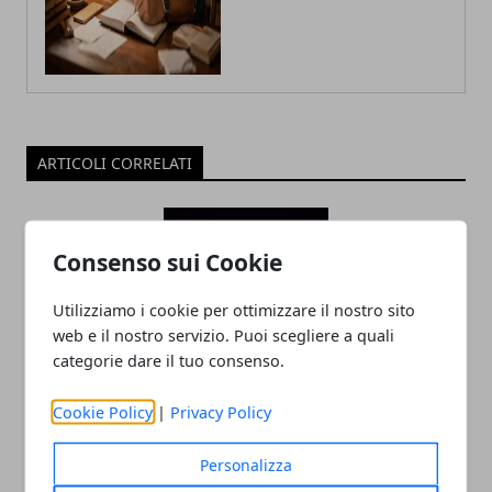
ARTICOLI CORRELATI
Consenso sui Cookie
Utilizziamo i cookie per ottimizzare il nostro sito
web e il nostro servizio. Puoi scegliere a quali
categorie dare il tuo consenso.
PlayStation 5 Pro: tutto ciò che c’è da
Cookie Policy
|
Privacy Policy
sapere sulla prossima edizione della
console Sony
Personalizza