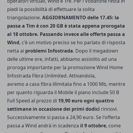
operatori virtuali, Wind e Tre. Per i Vodafone resta in
piedi la possibilità di effettuare la solita
triangolazione.
AGGIORNAMENTO delle 17.45: la
passa a Tim è con 20 GB è stata appena prorogata
al 18 ottobre.
Passando invece alle offerte passa a
Wind
, c'è un motivo preciso se ho parlato di risposta
netta ai
problemi Infostrada
. Dopo il megadown
delle ultime ore, infatti, abbiamo assistito ad una
proroga importante per la promozione Wind Home
Infostrada Fibra Unlimited. Attivandola,
avremo a casa fibra illimitata fino a 1000 Mb, mentre
per quanto riguarda il Mobile il piano include 50 B
Full Speed al prezzo di
19,90 euro ogni quattro
settimane in occasione dei primi dodici
rinnovi.
Successivamente si passa a 24,90 euro. Se l'offerta
passa a Wind andrà in scadenza
il 9 ottobre
, come