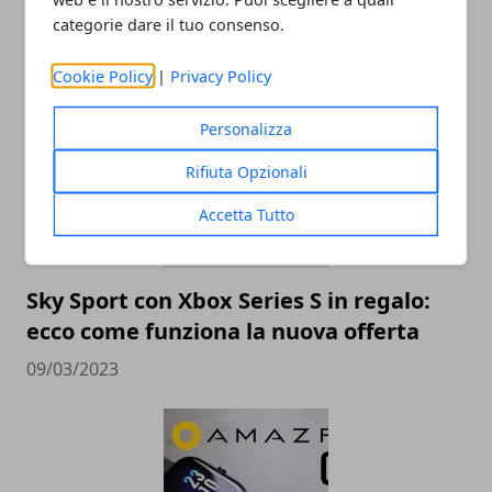
categorie dare il tuo consenso.
ARTICOLI CORRELATI
Cookie Policy
|
Privacy Policy
Personalizza
Rifiuta Opzionali
Accetta Tutto
Sky Sport con Xbox Series S in regalo:
ecco come funziona la nuova offerta
09/03/2023