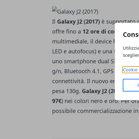
Il
Galaxy J2 (2017)
è supportato d
offre fino a
12 ore di conversaz
Cons
multimediale, il device ha una f
Utilizzi
LED e autofocus) e una fotocamer
sceglie
uno smartphone dual SIM che è fo
Cookie 
g/n, Bluetooth 4.1, GPS e jack a
connettività. Il nuovo entry-lev
pesa 130g.
Galaxy J2 (2017)
sarà 
97€
) nei colori nero e oro. Per o
possibile commercializzazione in 