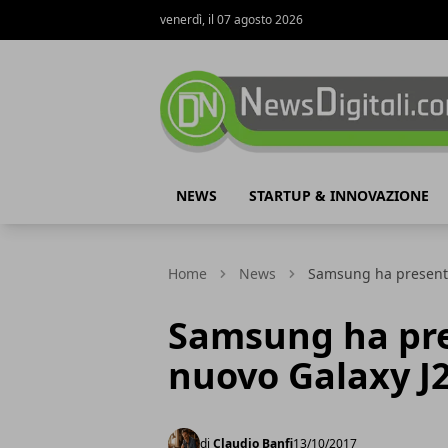
venerdì, il 07 agosto 2026
NewsDigitali.com
NEWS
STARTUP & INNOVAZIONE
Home
News
Samsung ha presentat
Samsung ha pres
nuovo Galaxy J2
di
Claudio Banfi
13/10/2017