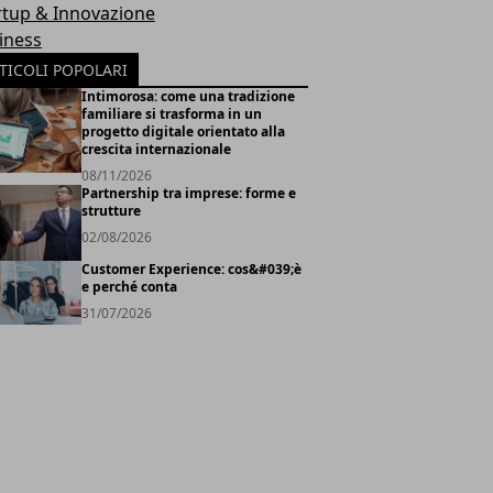
rtup & Innovazione
iness
TICOLI POPOLARI
Intimorosa: come una tradizione
familiare si trasforma in un
progetto digitale orientato alla
crescita internazionale
08/11/2026
Partnership tra imprese: forme e
strutture
02/08/2026
Customer Experience: cos&#039;è
e perché conta
31/07/2026