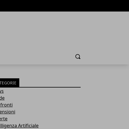
Cerca
TEGORIE
ws
de
fronti
ensioni
erte
lligenza Artificiale