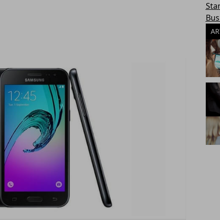
Sta
Bus
AR