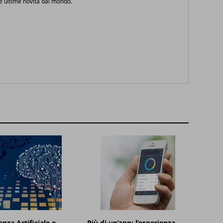
le ultime novità dal mondo.
enza Artificiale e
Più di un’app: l’esperienza