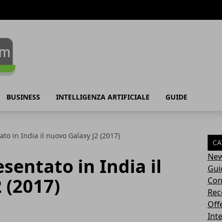
BUSINESS
INTELLIGENZA ARTIFICIALE
GUIDE
o in India il nuovo Galaxy J2 (2017)
CA
Ne
entato in India il
Gui
 (2017)
Con
Rec
Off
Inte