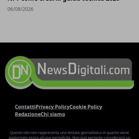
06/08/2026
Contatti
Privacy Policy
Cookie Policy
Redazione
Chi siamo
Questo sito non rappresenta una testata giornalistica in quanto viene
aggiornato senza alcuna periodicità. Non può pertanto considerarsi un