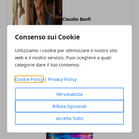
Claudio Banfi
Laureato in Informatica scrive con
passione notizie dal mondo della
Consenso sui Cookie
tecnologia portando in Italia le
ultime novità dal mondo.
Utilizziamo i cookie per ottimizzare il nostro sito
web e il nostro servizio. Puoi scegliere a quali
categorie dare il tuo consenso.
Cookie Policy
|
Privacy Policy
Personalizza
Rifiuta Opzionali
ARTICOLI CORRELATI
Accetta Tutto