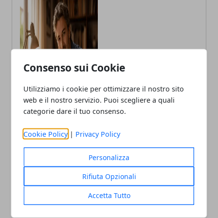
Claudio Banfi
Consenso sui Cookie
Laureato in Informatica scrive con
passione notizie dal mondo della
tecnologia portando in Italia le
Utilizziamo i cookie per ottimizzare il nostro sito
ultime novità dal mondo.
web e il nostro servizio. Puoi scegliere a quali
categorie dare il tuo consenso.
Cookie Policy
|
Privacy Policy
Personalizza
Rifiuta Opzionali
Accetta Tutto
ARTICOLI CORRELATI