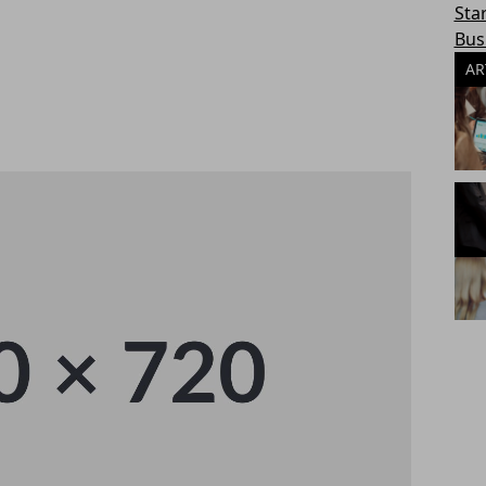
Sta
Bus
AR