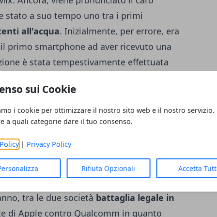
Mix
. Ancora, viene pronunciato il caro
e stato a suo tempo uno tra i primi
enti all'acqua
. Inizialmente, per errore, era
l primo smartphone ad aver ricevuto una
ezione è stata tempestivamente effettuata
 [caption id="attachment_182979"
enso sui Cookie
amo i cookie per ottimizzare il nostro sito web e il nostro servizio.
re a quali categorie dare il tuo consenso.
cnologiche introdotte[/caption] Nonostante
Policy
|
Privacy Policy
amente rivolto ad
Apple
, che soltanto negli
lcune tra queste nuove tecnologie,
Personalizza
Rifiuta Opzionali
Accetta Tut
o l'azienda di Cupertino, iPhone o iOS.
nno, tra le due società
battaglia legale in
te di Apple contro Qualcomm in quanto