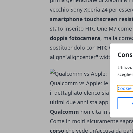
prima generazione di
Xiaomi Mi 
vecchio
Sony Xperia Z4
per esser
smartphone touchscreen resist
stato inserito
HTC One M7
come i
doppia fotocamera
, ma la corr
sostituendolo con
HTC One M8
.
Cons
align="aligncenter" width="655"]
Utilizzi
sceglie
Qualcomm vs Apple: le novità te
Cookie 
il dettagliato elenco sia effettiv
ultimi due anni sta applicando a
Qualcomm
non cita in alcun mod
Come in molti sicuramente sapra
corso
che vede un'accusa da par