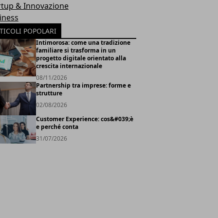
rtup & Innovazione
iness
TICOLI POPOLARI
Intimorosa: come una tradizione
familiare si trasforma in un
progetto digitale orientato alla
crescita internazionale
08/11/2026
Partnership tra imprese: forme e
strutture
02/08/2026
Customer Experience: cos&#039;è
e perché conta
31/07/2026