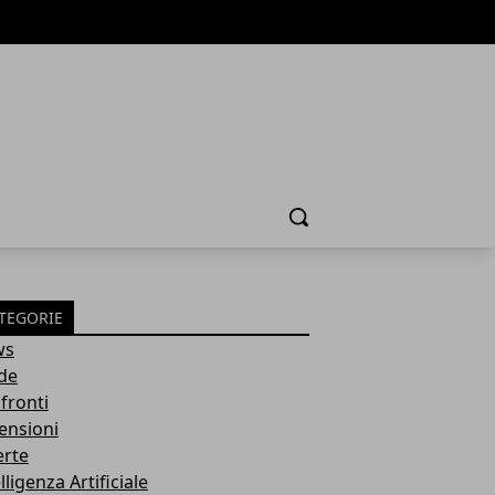
Cerca
TEGORIE
ws
de
fronti
ensioni
erte
lligenza Artificiale