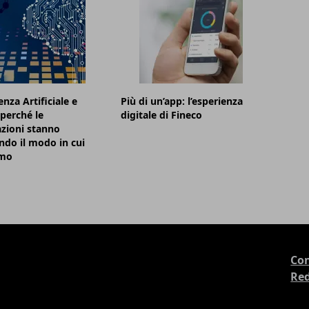
enza Artificiale e
Più di un’app: l’esperienza
 perché le
digitale di Fineco
zioni stanno
do il modo in cui
amo
Con
Re