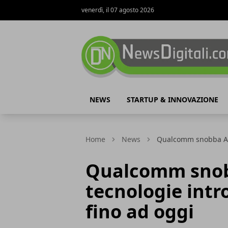
venerdì, il 07 agosto 2026
NewsDigitali.com
NEWS
STARTUP & INNOVAZIONE
Home
News
Qualcomm snobba Appl
Qualcomm snob
tecnologie intr
fino ad oggi