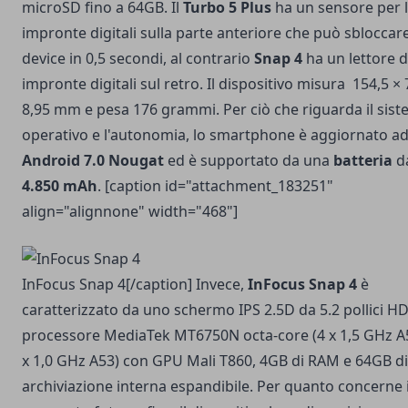
microSD fino a 64GB. Il
Turbo 5 Plus
ha un sensore per 
impronte digitali sulla parte anteriore che può sbloccare
device in 0,5 secondi, al contrario
Snap 4
ha un lettore d
impronte digitali sul retro. Il dispositivo misura 154,5 × 
8,95 mm e pesa 176 grammi. Per ciò che riguarda il sis
operativo e l'autonomia, lo smartphone è aggiornato a
Android 7.0 Nougat
ed è supportato da una
batteria
d
4.850 mAh
. [caption id="attachment_183251"
align="alignnone" width="468"]
InFocus Snap 4[/caption] Invece,
InFocus Snap 4
è
caratterizzato da uno schermo IPS 2.5D da 5.2 pollici HD
processore MediaTek MT6750N octa-core (4 x 1,5 GHz A
x 1,0 GHz A53) con GPU Mali T860, 4GB di RAM e 64GB di
archiviazione interna espandibile. Per quanto concerne i