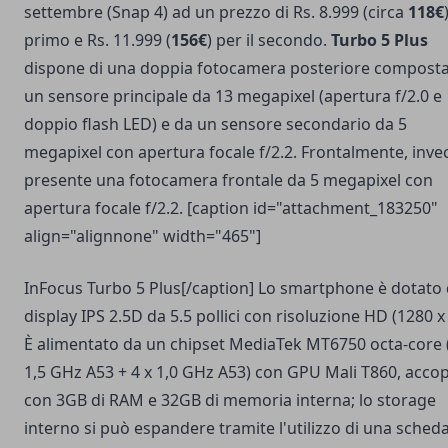
settembre (Snap 4) ad un prezzo di Rs. 8.999 (circa
118€
primo e Rs. 11.999 (
156€
) per il secondo.
Turbo 5 Plus
dispone di una doppia fotocamera posteriore compost
un sensore principale da 13 megapixel (apertura f/2.0 e
doppio flash LED) e da un sensore secondario da 5
megapixel con apertura focale f/2.2. Frontalmente, invec
presente una fotocamera frontale da 5 megapixel con
apertura focale f/2.2. [caption id="attachment_183250"
align="alignnone" width="465"]
InFocus Turbo 5 Plus[/caption] Lo smartphone è dotato 
display IPS 2.5D da 5.5 pollici con risoluzione HD (1280 x
È alimentato da un chipset MediaTek MT6750 octa-core 
1,5 GHz A53 + 4 x 1,0 GHz A53) con GPU Mali T860, acco
con 3GB di RAM e 32GB di memoria interna; lo storage
interno si può espandere tramite l'utilizzo di una sched