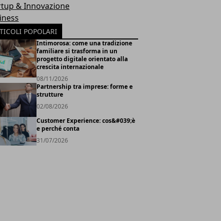
rtup & Innovazione
iness
TICOLI POPOLARI
Intimorosa: come una tradizione
familiare si trasforma in un
progetto digitale orientato alla
crescita internazionale
08/11/2026
Partnership tra imprese: forme e
strutture
02/08/2026
Customer Experience: cos&#039;è
e perché conta
31/07/2026