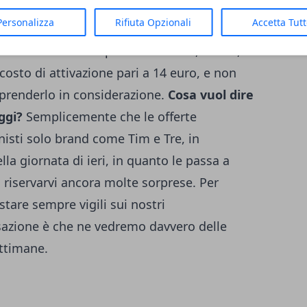
ttobre ci saranno delle novità su
Wind Smart
Personalizza
Rifiuta Opzionali
Accetta Tut
 minuti e 10 GB di navigazione a 5 euro
lità da Tim ed operatori virtuali, infatti,
sto di attivazione pari a 14 euro, e non
 prenderlo in considerazione.
Cosa vuol dire
ggi?
Semplicemente che le offerte
isti solo brand come Tim e Tre, in
la giornata di ieri, in quanto le passa a
riservarvi ancora molte sorprese. Per
stare sempre vigili sui nostri
sazione è che ne vedremo davvero delle
ettimane.