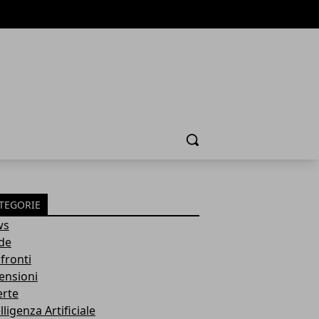
Cerca
TEGORIE
ws
de
fronti
ensioni
erte
lligenza Artificiale