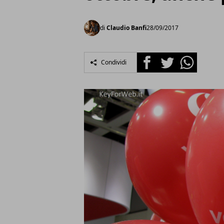
di
Claudio Banfi
28/09/2017
Facebook
Twitter
Whatsapp
Condividi