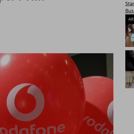
Sta
Bus
AR