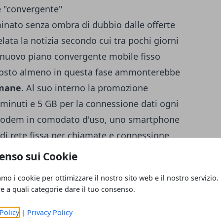
e "convergente"
minato senza ombra di dubbio dalle offerte
lata la notizia secondo cui tra pochi giorni
l nuovo piano convergente mobile fisso
i costo almeno in questa fase ammonterebbe
imane
. Al suo interno la promozione
minuti e 5 GB per la connessione dati ogni
 modem in comodato d'uso, uno smartphone
di rete fissa per chiamate e connessione
, la SIM col suddetto piano e
Vodafone
enso sui Cookie
amo i cookie per ottimizzare il nostro sito web e il nostro servizio.
re a quali categorie dare il tuo consenso.
con sconto sull'attivazione
 passa a Wind
, da oggi 28 settembre e per
Policy
|
Privacy Policy