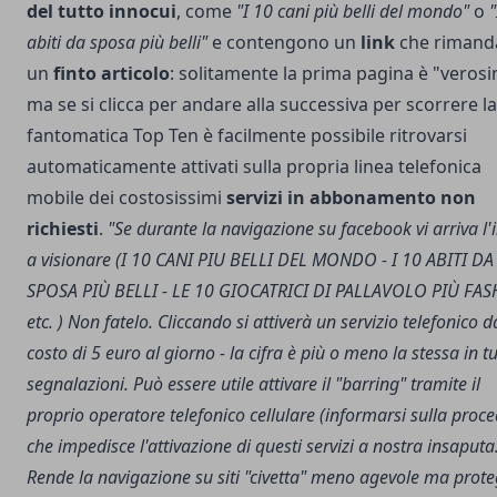
del tutto innocui
, come
"I 10 cani più belli del mondo"
o
"
abiti da sposa più belli"
e contengono un
link
che rimand
un
finto articolo
: solitamente la prima pagina è "verosi
ma se si clicca per andare alla successiva per scorrere la
fantomatica Top Ten è facilmente possibile ritrovarsi
automaticamente attivati sulla propria linea telefonica
mobile dei costosissimi
servizi in abbonamento non
richiesti
.
"Se durante la navigazione su facebook vi arriva l'i
a visionare (I 10 CANI PIU BELLI DEL MONDO - I 10 ABITI DA
SPOSA PIÙ BELLI - LE 10 GIOCATRICI DI PALLAVOLO PIÙ FA
etc. ) Non fatelo. Cliccando si attiverà un servizio telefonico d
costo di 5 euro al giorno - la cifra è più o meno la stessa in tu
segnalazioni. Può essere utile attivare il "barring" tramite il
proprio operatore telefonico cellulare (informarsi sulla proc
che impedisce l'attivazione di questi servizi a nostra insaputa
Rende la navigazione su siti "civetta" meno agevole ma prot