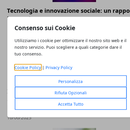
Tecnologia e innovazione sociale: un rappo
in crescita
Consenso sui Cookie
18/07/2025
Utilizziamo i cookie per ottimizzare il nostro sito web e il
nostro servizio. Puoi scegliere a quali categorie dare il
tuo consenso.
Cookie Policy
|
Privacy Policy
Personalizza
Intelligenza Artificiale e lavoro: perché le
Rifiuta Opzionali
automazioni stanno cambiando il modo in 
Accetta Tutto
lavoriamo
16/06/2025