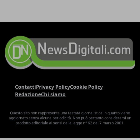
Contatti
Privacy Policy
Cookie Policy
Redazione
Chi siamo
Questo sito non rappresenta una testata giornalistica in quanto viene
aggiornato senza alcuna periodicità. Non può pertanto considerarsi un
prodotto editoriale ai sensi della legge n° 62 del 7 marzo 2001.