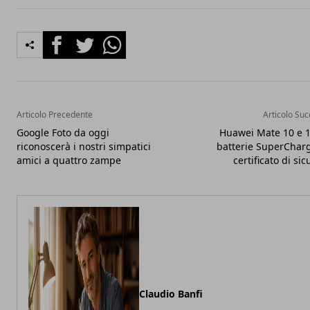
Facebook
Twitter
Whatsapp
Articolo Precedente
Articolo Suc
Google Foto da oggi
Huawei Mate 10 e 1
riconoscerà i nostri simpatici
batterie SuperChar
amici a quattro zampe
certificato di si
Claudio Banfi