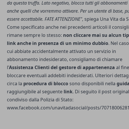
da questa truffa. Lato negativo, blocca tutti gli abbonamenti
anche quelli che vorremmo attivare. Per un utente di base, p
essere accettabile. FATE ATTENZIONE"
, spiega Una Vita da S
Come specificato anche nei precedenti articoli il consigl
rimane sempre lo stesso:
non cliccare mai su alcun tip
link anche in presenza di un minimo dubbio
. Nel caso
cui abbiate accidentalmente attivato un servizio in
abbonamento indesiderato, consigliamo di chiamare
l’
Assistenza Clienti del gestore di appartenenza
al fine
bloccare eventuali addebiti indesiderati. Ulteriori dettagl
circa la
procedura di blocco
sono disponibili nella
guid
raggiungibile al seguente
link
. Di seguito il post origina
condiviso dalla Polizia di Stato:
www.facebook.com/unavitadasocial/posts/7071800628