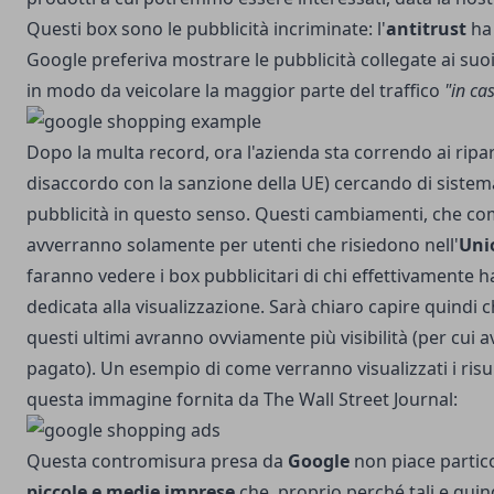
Questi box sono le pubblicità incriminate: l'
antitrust
ha 
Google preferiva mostrare le pubblicità collegate ai su
in modo da veicolare la maggior parte del traffico
"in ca
Dopo la multa record, ora l'azienda sta correndo ai ripar
disaccordo con la sanzione della UE) cercando di sistem
pubblicità in questo senso. Questi cambiamenti, che c
avverranno solamente per utenti che risiedono nell'
Uni
faranno vedere i box pubblicitari di chi effettivamente h
dedicata alla visualizzazione. Sarà chiaro capire quindi ch
questi ultimi avranno ovviamente più visibilità (per cui
pagato). Un esempio di come verranno visualizzati i risul
questa immagine fornita da The Wall Street Journal:
Questa contromisura presa da
Google
non piace partic
piccole e medie imprese
che, proprio perché tali e quind