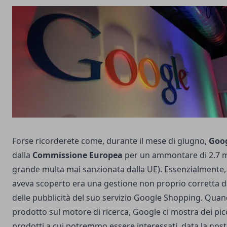
Forse ricorderete come, durante il mese di giugno,
Goo
dalla
Commissione Europea
per un ammontare di 2.7 mil
grande multa mai sanzionata dalla UE). Essenzialmente, q
aveva scoperto era una gestione non proprio corretta d
delle pubblicità del suo servizio Google Shopping. Quan
prodotto sul motore di ricerca, Google ci mostra dei pic
prodotti a cui potremmo essere interessati, data la nostr