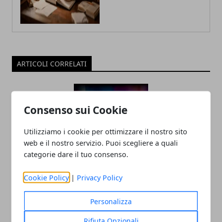
ARTICOLI CORRELATI
Consenso sui Cookie
Utilizziamo i cookie per ottimizzare il nostro sito
web e il nostro servizio. Puoi scegliere a quali
categorie dare il tuo consenso.
Tecnologia e innovazione sociale: un
Cookie Policy
|
Privacy Policy
rapporto in crescita
Personalizza
18/07/2025
Rifiuta Opzionali