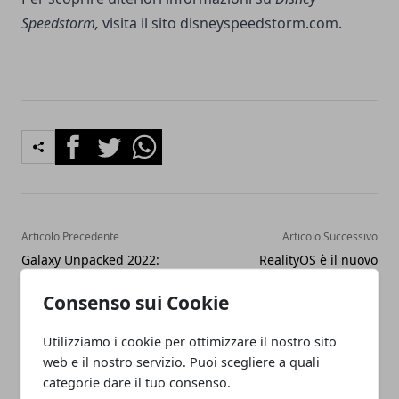
Speedstorm,
visita il sito
disneyspeedstorm.com
.
Facebook
Twitter
Whatsapp
Articolo Precedente
Articolo Successivo
Galaxy Unpacked 2022:
RealityOS è il nuovo
tutte le novità, da Galaxy
misterioso sistema
S22 ai nuovi tablet
operativo di Apple
Consenso sui Cookie
Utilizziamo i cookie per ottimizzare il nostro sito
web e il nostro servizio. Puoi scegliere a quali
categorie dare il tuo consenso.