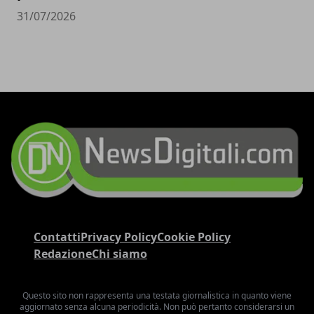
31/07/2026
Contatti
Privacy Policy
Cookie Policy
Redazione
Chi siamo
Questo sito non rappresenta una testata giornalistica in quanto viene
aggiornato senza alcuna periodicità. Non può pertanto considerarsi un