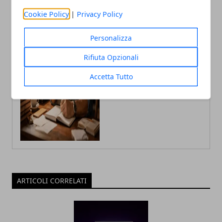
Cookie Policy
|
Privacy Policy
Claudio Banfi
Personalizza
Laureato in Informatica scrive con
Rifiuta Opzionali
passione notizie dal mondo della
tecnologia portando in Italia le
ultime novità dal mondo.
Accetta Tutto
ARTICOLI CORRELATI