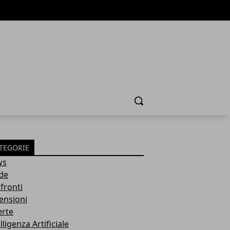
Cerca
TEGORIE
ws
de
fronti
ensioni
erte
lligenza Artificiale