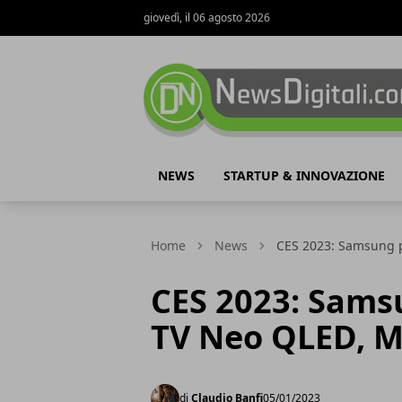
giovedì, il 06 agosto 2026
NewsDigitali.com
NEWS
STARTUP & INNOVAZIONE
Home
News
CES 2023: Samsung p
CES 2023: Sams
TV Neo QLED, 
di
Claudio Banfi
05/01/2023