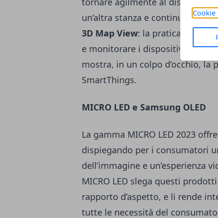
tornare agilmente al dispositivo 
Cookie 
un’altra stanza e continuare la 
3D Map View
: la pratica visual
e monitorare i dispositivi connes
mostra, in un colpo d’occhio, la p
SmartThings.
MICRO LED e Samsung OLED
La gamma MICRO LED 2023 offre nuo
dispiegando per i consumatori un
dell’immagine e un’esperienza vi
MICRO LED slega questi prodotti 
rapporto d’aspetto, e li rende in
tutte le necessità del consumator