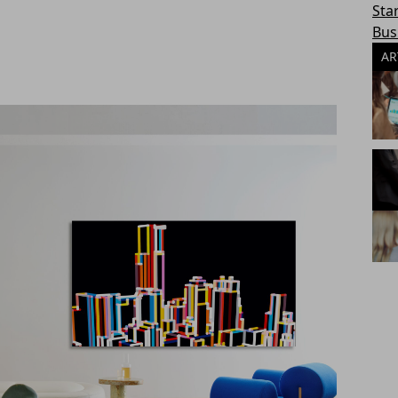
Sta
Bus
AR