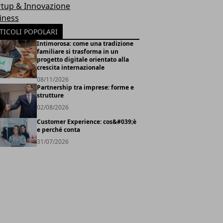
rtup & Innovazione
iness
TICOLI POPOLARI
Intimorosa: come una tradizione
familiare si trasforma in un
progetto digitale orientato alla
crescita internazionale
08/11/2026
Partnership tra imprese: forme e
strutture
02/08/2026
Customer Experience: cos&#039;è
e perché conta
31/07/2026