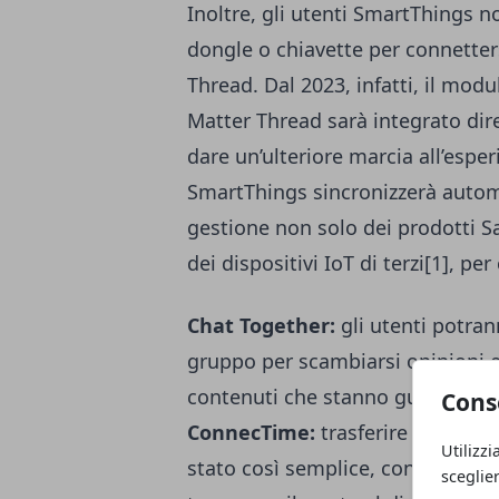
Inoltre, gli utenti SmartThings
dongle o chiavette per connetters
Thread. Dal 2023, infatti, il mo
Matter Thread sarà integrato d
dare un’ulteriore marcia all’esper
SmartThings sincronizzerà automa
gestione non solo dei prodotti 
dei dispositivi IoT di terzi[1], p
Chat Together:
gli utenti potran
gruppo per scambiarsi opinioni 
contenuti che stanno guardando
Cons
ConnecTime:
trasferire videoch
Utilizzi
stato così semplice, con la possi
sceglie