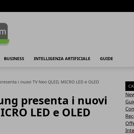
BUSINESS
INTELLIGENZA ARTIFICIALE
GUIDE
resenta i nuovi TV Neo QLED, MICRO LED e OLED
CA
Ne
ung presenta i nuovi
Gui
MICRO LED e OLED
Con
Rec
Off
Inte