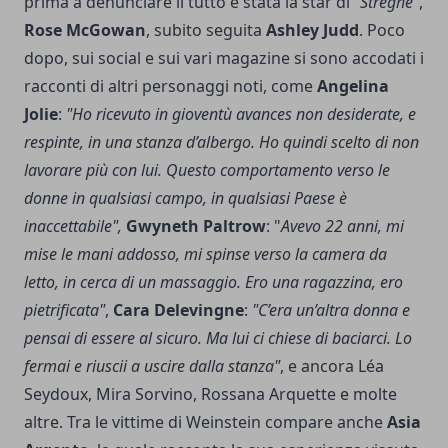
prima a denunciare il tutto è stata la star di
"Streghe"
,
Rose McGowan
, subito seguita
Ashley Judd
. Poco
dopo, sui social e sui vari magazine si sono accodati i
racconti di altri personaggi noti, come
Angelina
Jolie
:
"Ho ricevuto in gioventù avances non desiderate, e
respinte, in una stanza d’albergo. Ho quindi scelto di non
lavorare più con lui. Questo comportamento verso le
donne in qualsiasi campo, in qualsiasi Paese è
inaccettabile",
Gwyneth Paltrow
: "
Avevo 22 anni, mi
mise le mani addosso, mi spinse verso la camera da
letto, in cerca di un massaggio. Ero una ragazzina, ero
pietrificata"
,
Cara Delevingne
:
"C’era un’altra donna e
pensai di essere al sicuro. Ma lui ci chiese di baciarci. Lo
fermai e riuscii a uscire dalla stanza"
, e ancora Léa
Seydoux, Mira Sorvino, Rossana Arquette e molte
altre. Tra le vittime di Weinstein compare anche
Asia