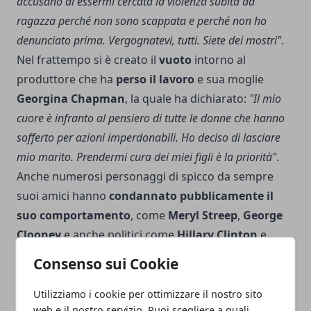
accusano di essermi cercata la violenza subita da
ragazza perché non sono scappata e perché non ho
denunciato prima. Vergognatevi, tutti. Siete dei mostri"
.
Nel frattempo si è creato il
vuoto
intorno al
produttore che ha
perso il lavoro
e sua moglie
Georgina Chapman
, la quale ha dichiarato:
"Il mio
cuore è infranto al pensiero di tutte le donne che hanno
sofferto per azioni imperdonabili. Ho deciso di lasciare
mio marito. Prendermi cura dei miei figli è la priorità"
.
Anche numerosi personaggi di spicco da sempre
suoi amici hanno
condannato pubblicamente il
suo comportamento
, come
Meryl Streep
,
George
Clooney
e anche politici come
Hillary Clinton
e
Barack Obama
. Weinstein ha chiesto
Consenso sui Cookie
pubblicamente scusa in un'email:
"So che il consiglio
di amministrazione dell’azienda vuole licenziarmi. Questo
Utilizziamo i cookie per ottimizzare il nostro sito
web e il nostro servizio. Puoi scegliere a quali