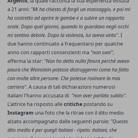
Argento
, la quale racconta la sua esperienza vissuta
a 21 anni:
"Mi ha chiesto di fargli un massaggio, e poi mi
ha costretto ad aprire le gambe e a subire un rapporto
orale. Dopo quel giorno, quando lo guardavo negli occhi
mi sentivo debole. Dopo la violenza, lui aveva vinto"
. I
due hanno continuato a frequentarsi per qualche
anno con rapporti consenzienti ma
"non sani"
,
afferma la star:
"
Non ho detto nulla finora perché avevo
paura che Weinstein potesse distruggermi come ha fatto
con molte altre persone. Che potesse rovinare la mia
carriera"
. A causa di tali dichiarazioni numerosi
italiani l'hanno accusata di
"non aver parlato subito"
.
L'attrice ha risposto alle
critiche
postando su
Instagram
una foto che la ritrae con il dito medio
alzato accompagnato dalle seguenti parole:
"Questo
dito medio è per quegli italiani - ripeto: italiani, che